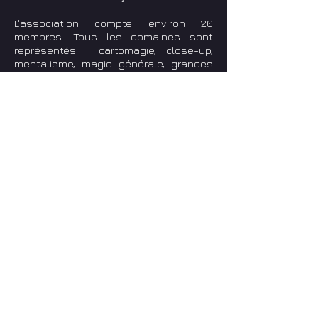
L'association compte environ 20
membres. Tous les domaines sont
représentés : cartomagie, close-up,
mentalisme, magie générale, grandes
illusions.
Outre ses activités mensuelles,
l'association organise régulièrement
des activités magiques au contact du
public pour ses membres.
Les membres du Cercle